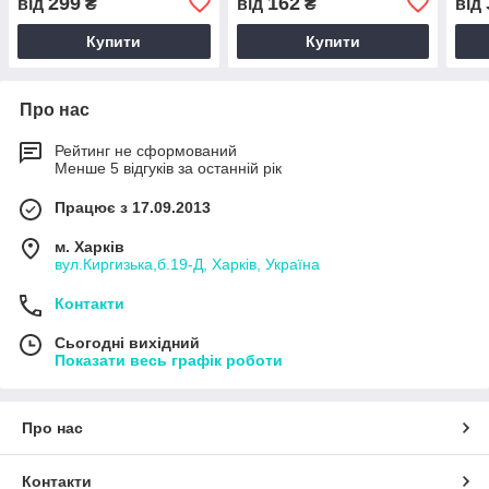
299
162
від
₴
від
₴
від
160 
Купити
Купити
Про нас
Рейтинг не сформований
Менше 5 відгуків за останній рік
Працює з 17.09.2013
м. Харків
вул.Киргизька,б.19-Д, Харків, Україна
Контакти
Сьогодні вихідний
Показати весь графік роботи
Про нас
Контакти