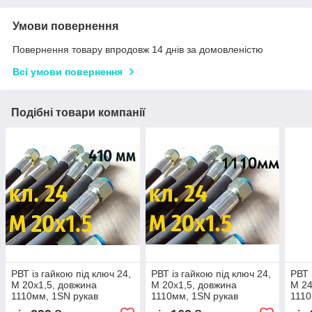
Умови повернення
Повернення товару впродовж 14 днів за домовленістю
Всі умови повернення
Подібні товари компанії
РВТ із гайкою під ключ 24,
РВТ із гайкою під ключ 24,
РВТ 
М 20х1,5, довжина
М 20х1,5, довжина
М 24
1110мм, 1SN рукав
1110мм, 1SN рукав
1110
високого тиску з кутом 90°
високого тиску
висо