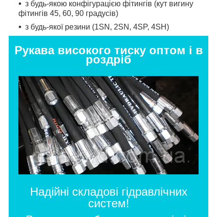
з будь-якою конфігурацією фітингів (кут вигину
фітингів 45, 60, 90 градусів)
з будь-якої резини (1SN, 2SN, 4SP, 4SH)
Рукава високого тиску оптом і в
роздріб
Надійні складові гідравлічних
систем!