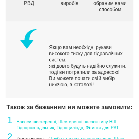
РВД
виробів
обраним вами
способом
Якщо вам необхідні рукави
високого тиску для гідравлічних
систем,
які довго будуть надійно служити,
тоді ви потрапили за адресою!
Ви можете почати свій вибір
нижчою, в каталозі!
Також за бажанням ви можете замовити:
1
Насоси шестеренні, Шестеренні насоси типу НШ
,
Гідророзподільник
,
Гідроциліндр
,
Фітинги для РВТ
2
Комплектуючі - (
Труба сталева хонингованная
,
Шток