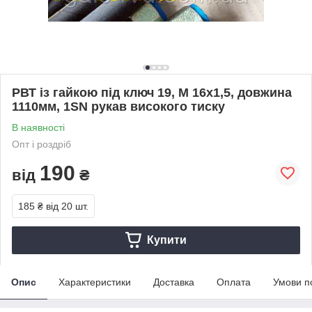
РВТ із гайкою під ключ 19, М 16х1,5, довжина
1110мм, 1SN рукав високого тиску
В наявності
Опт і роздріб
190
від
₴
185 ₴
від 20 шт.
Купити
Опис
Характеристики
Доставка
Оплата
Умови п