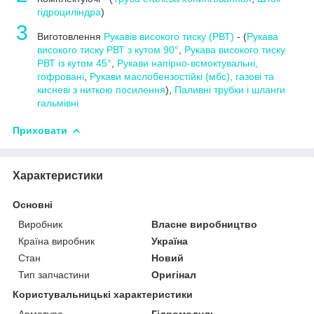
гідроциліндра
)
3
Виготовлення
Рукавів високого тиску (РВТ)
- (
Рукава
високого тиску РВТ з кутом 90°
,
Рукава високого тиску
РВТ із кутом 45°
,
Рукави напірно-всмоктувальні,
гофровані
,
Рукави маслобензостійкі (мбс), газові та
кисневі з ниткою посилення
),
Паливні трубки і шланги
гальмівні
Приховати
Характеристики
Основні
Виробник
Власне виробництво
Країна виробник
Україна
Стан
Новий
Тип запчастини
Оригінал
Користувальницькі характеристики