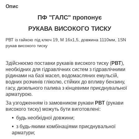
Опис
ПФ "ГАЛС" пропонує
РУКАВА ВИСОКОГО ТИСКУ
РВТ із гайкою під ключ 19, М 16х1,5, довжина 1110мм, 1SN
рукав високого тиску
Здійснюємо поставки рукавів високого тиску (
РВТ
),
необхідних для гідравлічних систем з гідравлічними
рідинами на базі масел, водомасляних емульсій,
водних розчинів гліколю, стійких до впливу бензину,
гасу, дизельного палива з кінцевими приєднувальної
арматурою.
За узгодженням із замовником рукави
РВТ
(рукави
високого тиску) можуть бути виготовлені:
будь необхідної довжини;
з будь-якими комбінаціями приєднувальної
арматури;