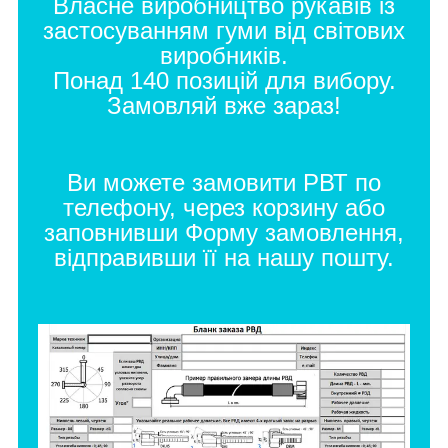
Власне виробництво рукавів із
застосуванням гуми від світових
виробників.
Понад 140 позицій для вибору.
Замовляй вже зараз!
Ви можете замовити РВТ по
телефону, через корзину або
заповнивши
Форму замовлення
,
відправивши її на нашу пошту.