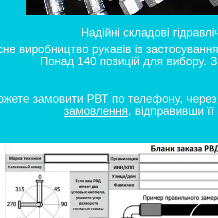
Надійні складові гідравлі
не виробництво рукавів із застосування
Понад 140 позицій для вибору. 
ожете замовити РВТ по телефону, чере
замовлення
,
відправивши її