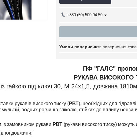
+380 (50) 500-94-50
повернення това
ПФ "ГАЛС" пропо
РУКАВА ВИСОКОГО 
із гайкою під ключ 30, М 24х1,5, довжина 1810м
тавки рукавів високого тиску (
РВТ
), необхідних для гідравл
ульсій, водних розчинів гліколю, стійких до впливу бензин
 із замовником рукави
РВТ
(рукави високого тиску) можуть 
ідної довжини;