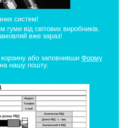
чних систем!
м гуми від світових виробників.
Замовляй вже зараз!
з корзину або заповнивши
Форму
 на нашу пошту.