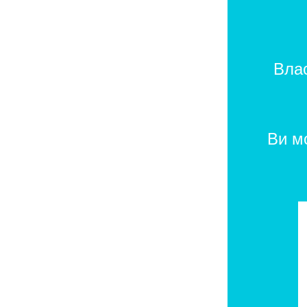
Влас
Ви м