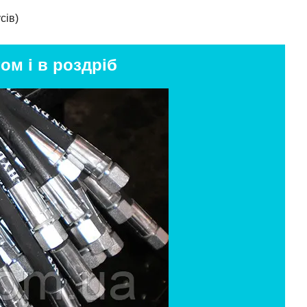
сів)
ом і в роздріб