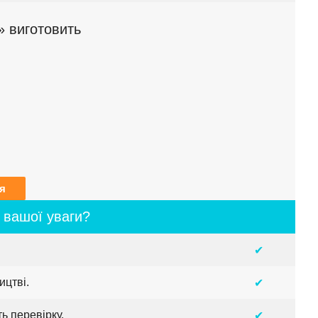
 виготовить
я
 вашої уваги?
✔
ицтві.
✔
ь перевірку.
✔