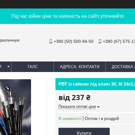
Під час війни ціни та наявність на сайті уточнюйте
 различную
+380 (50) 500-94-50
+380 (67) 575-1
И
ГАЛС
АДРЕСА, КОНТАКТИ
ДОСТАВКА 
РВТ із гайкою під ключ 30, М 24х1
від
237 ₴
Показати оптові ціни
В наявності
Оптом і в роздріб
Купити