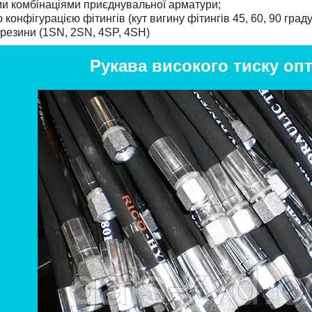
ми комбінаціями приєднувальної арматури;
 конфігурацією фітингів (кут вигину фітингів 45, 60, 90 граду
ї резини (1SN, 2SN, 4SP, 4SH)
Рукава високого тиску опт