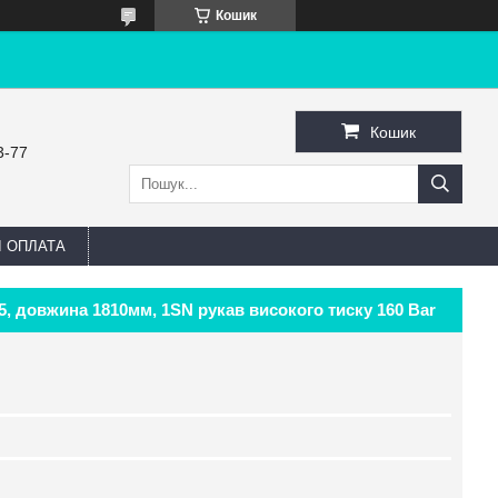
Кошик
Кошик
3-77
І ОПЛАТА
,5, довжина 1810мм, 1SN рукав високого тиску 160 Bar