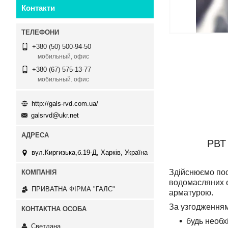
Контакти
+380 (50) 500-94-50
мобильный, офис
+380 (67) 575-13-77
мобильный. офис
http://gals-rvd.com.ua/
galsrvd@ukr.net
РВТ 
вул.Киргизька,б.19-Д, Харків, Україна
Здійснюємо пос
водомасляних ем
ПРИВАТНА ФІРМА "ГАЛС"
арматурою.
За узгодженням
будь необх
Светлана