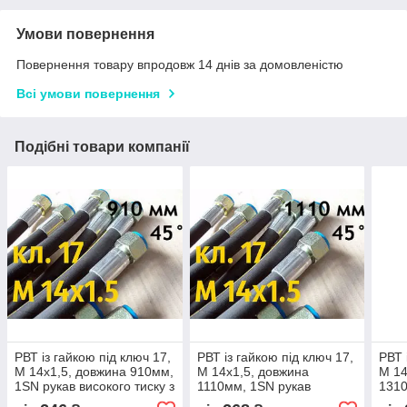
Умови повернення
Повернення товару впродовж 14 днів за домовленістю
Всі умови повернення
Подібні товари компанії
РВТ із гайкою під ключ 17,
РВТ із гайкою під ключ 17,
РВТ 
М 14х1,5, довжина 910мм,
М 14х1,5, довжина
М 14
1SN рукав високого тиску з
1110мм, 1SN рукав
1310
кутом 90°
високого тиску з кутом 90°
висо