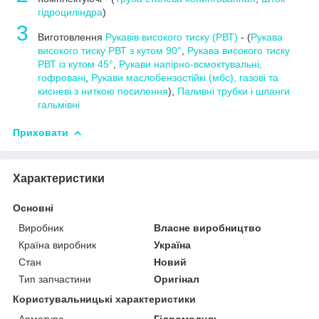
гідроциліндра
)
3
Виготовлення
Рукавів високого тиску (РВТ)
- (
Рукава
високого тиску РВТ з кутом 90°
,
Рукава високого тиску
РВТ із кутом 45°
,
Рукави напірно-всмоктувальні,
гофровані
,
Рукави маслобензостійкі (мбс), газові та
кисневі з ниткою посилення
),
Паливні трубки і шланги
гальмівні
Приховати
Характеристики
Основні
Виробник
Власне виробництво
Країна виробник
Україна
Стан
Новий
Тип запчастини
Оригінал
Користувальницькі характеристики