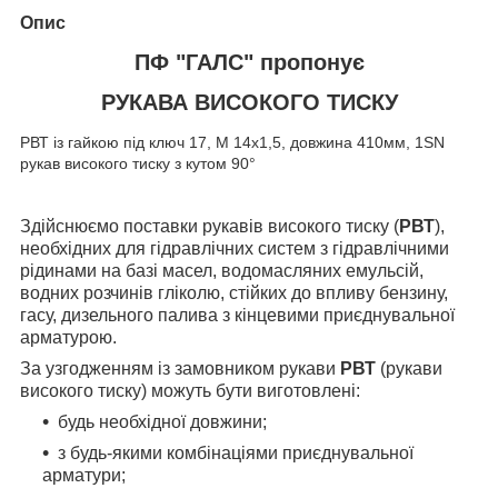
Опис
ПФ "ГАЛС" пропонує
РУКАВА ВИСОКОГО ТИСКУ
РВТ із гайкою під ключ 17, М 14х1,5, довжина 410мм, 1SN
рукав високого тиску з кутом 90°
Здійснюємо поставки рукавів високого тиску (
РВТ
),
необхідних для гідравлічних систем з гідравлічними
рідинами на базі масел, водомасляних емульсій,
водних розчинів гліколю, стійких до впливу бензину,
гасу, дизельного палива з кінцевими приєднувальної
арматурою.
За узгодженням із замовником рукави
РВТ
(рукави
високого тиску) можуть бути виготовлені:
будь необхідної довжини;
з будь-якими комбінаціями приєднувальної
арматури;