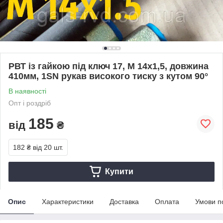
РВТ із гайкою під ключ 17, М 14х1,5, довжина
410мм, 1SN рукав високого тиску з кутом 90°
В наявності
Опт і роздріб
185
від
₴
182 ₴
від 20 шт.
Купити
Опис
Характеристики
Доставка
Оплата
Умови п