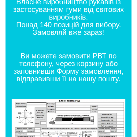
Власне виробництво рукавів із
застосуванням гуми від світових
виробників.
Понад 140 позицій для вибору.
Замовляй вже зараз!
Ви можете замовити РВТ по
телефону, через корзину або
заповнивши
Форму замовлення
,
відправивши її на нашу пошту.