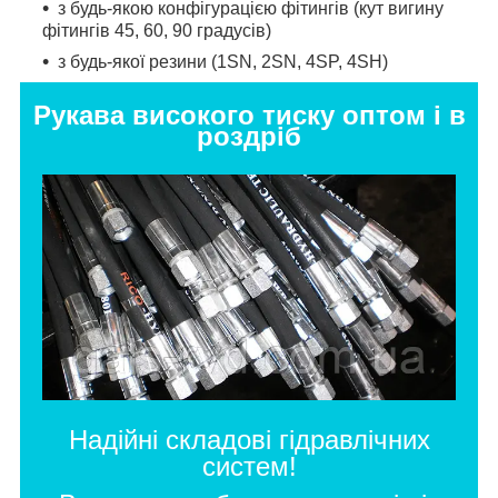
з будь-якою конфігурацією фітингів (кут вигину
фітингів 45, 60, 90 градусів)
з будь-якої резини (1SN, 2SN, 4SP, 4SH)
Рукава високого тиску оптом і в
роздріб
Надійні складові гідравлічних
систем!