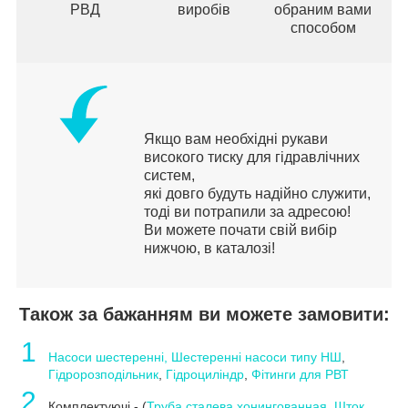
РВД
виробів
обраним вами
способом
Якщо вам необхідні рукави
високого тиску для гідравлічних
систем,
які довго будуть надійно служити,
тоді ви потрапили за адресою!
Ви можете почати свій вибір
нижчою, в каталозі!
Також за бажанням ви можете замовити:
1
Насоси шестеренні, Шестеренні насоси типу НШ
,
Гідророзподільник
,
Гідроциліндр
,
Фітинги для РВТ
2
Комплектуючі - (
Труба сталева хонингованная
,
Шток