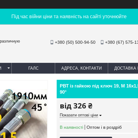
Під час війни ціни та наявність на сайті уточнюйте
 различную
+380 (50) 500-94-50
+380 (67) 575-1
И
ГАЛС
АДРЕСА, КОНТАКТИ
ДОСТАВКА 
РВТ із гайкою під ключ 19, М 16х1
90°
від
326 ₴
Показати оптові ціни
В наявності
Оптом і в роздріб