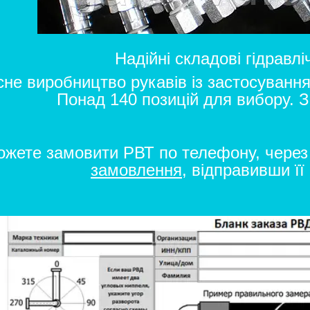
Надійні складові гідравлі
не виробництво рукавів із застосування
Понад 140 позицій для вибору. 
ожете замовити РВТ по телефону, чере
замовлення
,
відправивши її