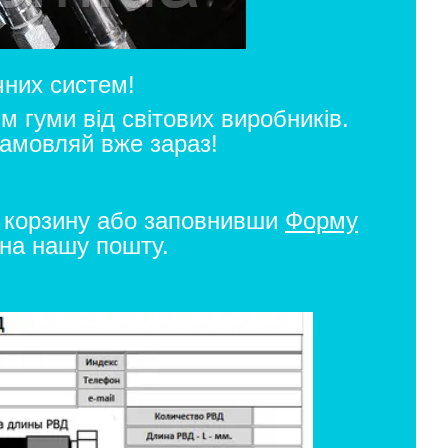
чних систем!
м гуми від світових виробників.
Замовляй вже зараз!
з корзину або заповнивши
Форму
 на нашу пошту.