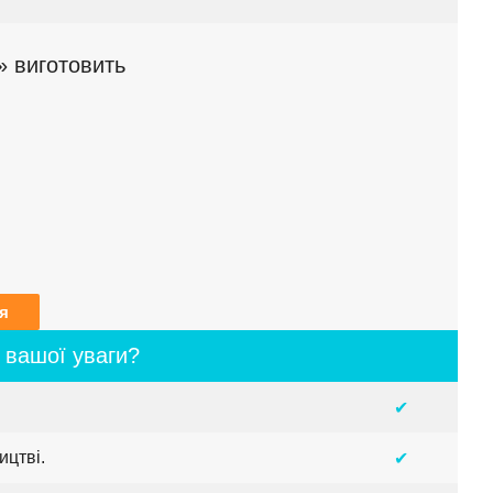
 виготовить
я
 вашої уваги?
✔
ицтві.
✔