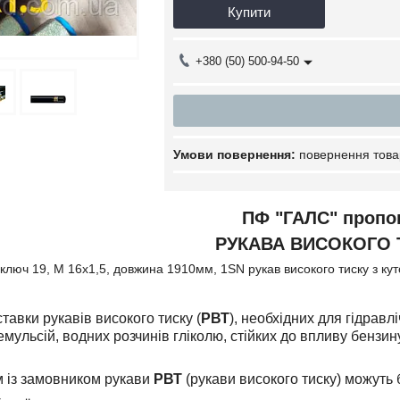
Купити
+380 (50) 500-94-50
повернення това
ПФ "ГАЛС" пропо
РУКАВА ВИСОКОГО 
 ключ 19, М 16х1,5, довжина 1910мм, 1SN рукав високого тиску з ку
тавки рукавів високого тиску (
РВТ
), необхідних для гідравл
ульсій, водних розчинів гліколю, стійких до впливу бензин
 із замовником рукави
РВТ
(рукави високого тиску) можуть 