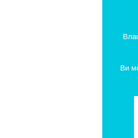
Влас
Ви м