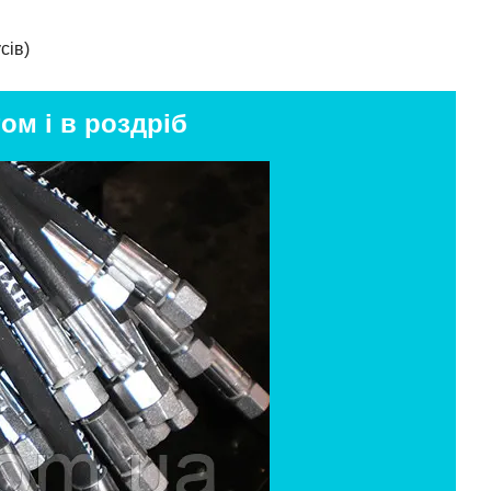
сів)
ом і в роздріб