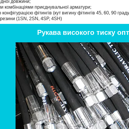
ідної довжини;
ми комбінаціями приєднувальної арматури;
 конфігурацією фітингів (кут вигину фітингів 45, 60, 90 граду
ї резини (1SN, 2SN, 4SP, 4SH)
Рукава високого тиску опт