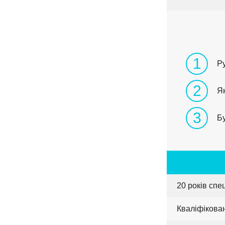
1
Р
2
Як
3
Бу
20 років спе
Кваліфікова