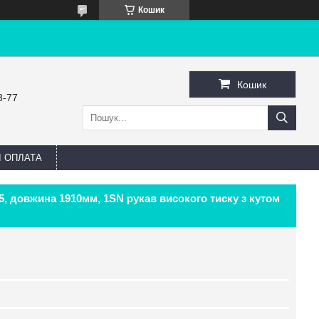
Кошик
Кошик
3-77
І ОПЛАТА
,5, довжина 1910мм, 1SN рукав високого тиску з кутом