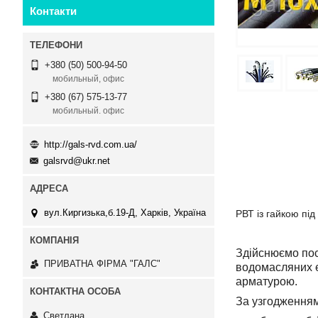
Контакти
+380 (50) 500-94-50
мобильный, офис
+380 (67) 575-13-77
мобильный. офис
http://gals-rvd.com.ua/
galsrvd@ukr.net
вул.Киргизька,б.19-Д, Харків, Україна
РВТ із гайкою під
Здійснюємо пос
ПРИВАТНА ФІРМА "ГАЛС"
водомасляних ем
арматурою.
За узгодженням
Светлана