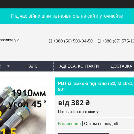
Під час війни ціни та наявність на сайті уточнюйте
 различную
+380 (50) 500-94-50
+380 (67) 575-1
И
ГАЛС
АДРЕСА, КОНТАКТИ
ДОСТАВКА 
РВТ із гайкою під ключ 22, М 18х1
90°
від
382 ₴
Показати оптові ціни
В наявності
Оптом і в роздріб