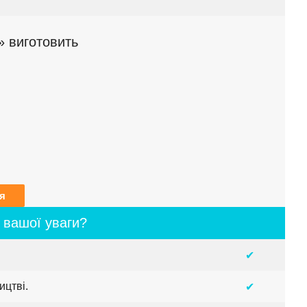
 виготовить
я
 вашої уваги?
✔
ицтві.
✔