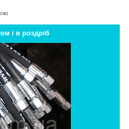
сів)
ом і в роздріб