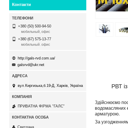
Контакти
+380 (50) 500-94-50
мобильный, офис
+380 (67) 575-13-77
мобильный. офис
http://gals-rvd.com.ua/
galsrvd@ukr.net
РВТ і
вул.Киргизька,б.19-Д, Харків, Україна
Здійснюємо пос
ПРИВАТНА ФІРМА "ГАЛС"
водомасляних ем
арматурою.
За узгодженням
Светлана