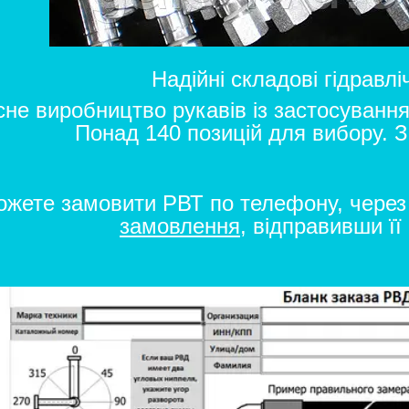
Надійні складові гідравлі
не виробництво рукавів із застосування
Понад 140 позицій для вибору. 
ожете замовити РВТ по телефону, чере
замовлення
,
відправивши її