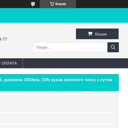
Кошик
Кошик
3-77
І ОПЛАТА
,5, довжина 1910мм, 1SN рукав високого тиску з кутом