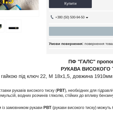
Купити
+380 (50) 500-94-50
повернення това
ПФ "ГАЛС" пропо
РУКАВА ВИСОКОГО 
з гайкою під ключ 22, М 18х1,5, довжина 1910мм,
тавки рукавів високого тиску (
РВТ
), необхідних для гідравл
ульсій, водних розчинів гліколю, стійких до впливу бензин
 із замовником рукави
РВТ
(рукави високого тиску) можуть 