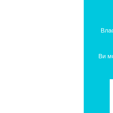
Влас
Ви м