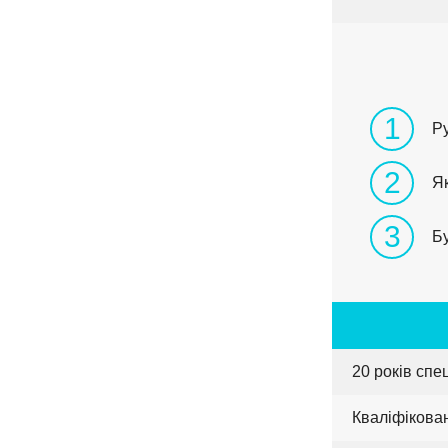
1
Р
2
Як
3
Бу
20 років спе
Кваліфікова