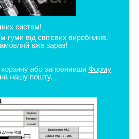
чних систем!
м гуми від світових виробників.
Замовляй вже зараз!
з корзину або заповнивши
Форму
 на нашу пошту.