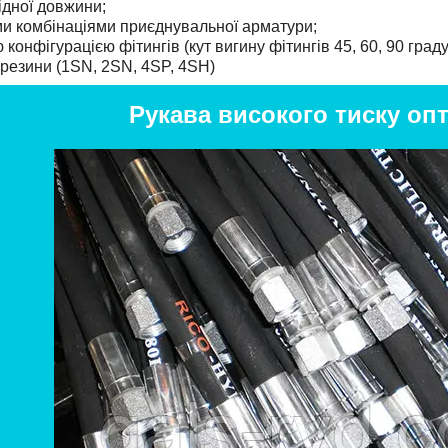
ідної довжини;
ми комбінаціями приєднувальної арматури;
 конфігурацією фітингів (кут вигину фітингів 45, 60, 90 граду
ї резини (1SN, 2SN, 4SP, 4SH)
Рукава високого тиску опт