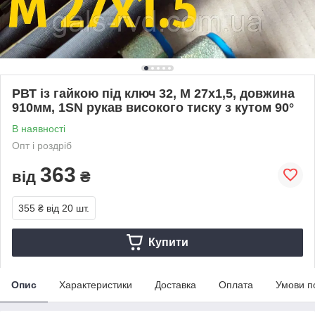
РВТ із гайкою під ключ 32, М 27х1,5, довжина
910мм, 1SN рукав високого тиску з кутом 90°
В наявності
Опт і роздріб
363
від
₴
355 ₴
від 20 шт.
Купити
Опис
Характеристики
Доставка
Оплата
Умови п