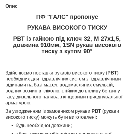
Опис
ПФ "ГАЛС" пропонує
РУКАВА ВИСОКОГО ТИСКУ
РВТ із гайкою під ключ 32, М 27х1,5,
довжина 910мм, 1SN рукав високого
тиску з кутом 90°
Здійснюємо поставки рукавів високого тиску (
РВТ
),
необхідних для гідравлічних систем з гідравлічними
рідинами на базі масел, водомасляних емульсій,
водних розчинів гліколю, стійких до впливу бензину,
гасу, дизельного палива з кінцевими приєднувальної
арматурою.
За узгодженням із замовником рукави
РВТ
(рукави
високого тиску) можуть бути виготовлені:
будь необхідної довжини;
з будь-якими комбінаціями приєднувальної