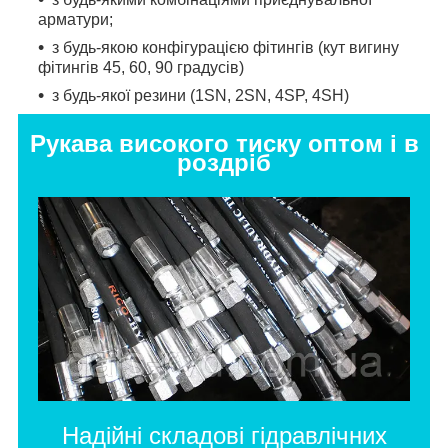
арматури;
з будь-якою конфігурацією фітингів (кут вигину
фітингів 45, 60, 90 градусів)
з будь-якої резини (1SN, 2SN, 4SP, 4SH)
Рукава високого тиску оптом і в
роздріб
Надійні складові гідравлічних