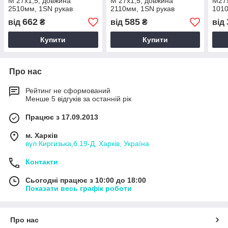
М 27х1,5, довжина
М 27х1,5, довжина
М27х
2510мм, 1SN рукав
2110мм, 1SN рукав
1010
високого тиску з кутом 90°
високого тиску з кутом 90°
висо
662
585
від
₴
від
₴
від
Купити
Купити
Про нас
Рейтинг не сформований
Менше 5 відгуків за останній рік
Працює з 17.09.2013
м. Харків
вул.Киргизька,б.19-Д, Харків, Україна
Контакти
Сьогодні працює з 10:00 до 18:00
Показати весь графік роботи
Про нас