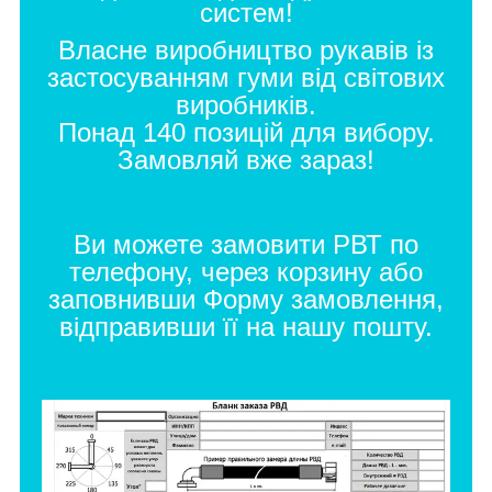
систем!
Власне виробництво рукавів із
застосуванням гуми від світових
виробників.
Понад 140 позицій для вибору.
Замовляй вже зараз!
Ви можете замовити РВТ по
телефону, через корзину або
заповнивши
Форму замовлення
,
відправивши її на нашу пошту.