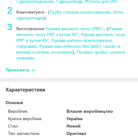
Гідророзподільник
,
Гідроциліндр
,
Фітинги для РВТ
2
Комплектуючі - (
Труба сталева хонингованная
,
Шток
гідроциліндра
)
3
Виготовлення
Рукавів високого тиску (РВТ)
- (
Рукава
високого тиску РВТ з кутом 90°
,
Рукава високого тиску
РВТ із кутом 45°
,
Рукави напірно-всмоктувальні,
гофровані
,
Рукави маслобензостійкі (мбс), газові та
кисневі з ниткою посилення
),
Паливні трубки і шланги
гальмівні
Приховати
Характеристики
Основні
Виробник
Власне виробництво
Країна виробник
Україна
Стан
Новий
Тип запчастини
Оригінал