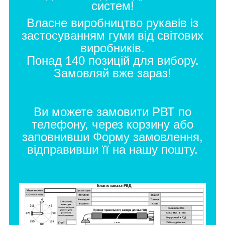
систем!
Власне виробництво рукавів із
застосуванням гуми від світових
виробників.
Понад 140 позицій для вибору.
Замовляй вже зараз!
Ви можете замовити РВТ по
телефону, через корзину або
заповнивши
Форму замовлення
,
відправивши її на нашу пошту.