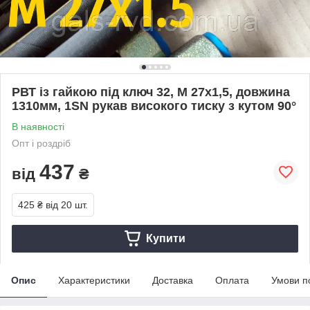
РВТ із гайкою під ключ 32, М 27х1,5, довжина
1310мм, 1SN рукав високого тиску з кутом 90°
В наявності
Опт і роздріб
437
від
₴
425 ₴
від 20 шт.
Купити
Опис
Характеристики
Доставка
Оплата
Умови п