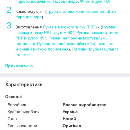
Гідророзподільник
,
Гідроциліндр
,
Фітинги для РВТ
2
Комплектуючі - (
Труба сталева хонингованная
,
Шток
гідроциліндра
)
3
Виготовлення
Рукавів високого тиску (РВТ)
- (
Рукава
високого тиску РВТ з кутом 90°
,
Рукава високого тиску
РВТ із кутом 45°
,
Рукави напірно-всмоктувальні,
гофровані
,
Рукави маслобензостійкі (мбс), газові та
кисневі з ниткою посилення
),
Паливні трубки і шланги
гальмівні
Приховати
Характеристики
Основні
Виробник
Власне виробництво
Країна виробник
Україна
Стан
Новий
Тип запчастини
Оригінал