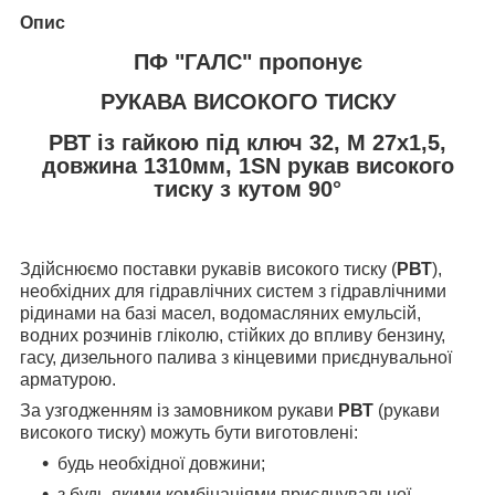
Опис
ПФ "ГАЛС" пропонує
РУКАВА ВИСОКОГО ТИСКУ
РВТ із гайкою під ключ 32, М 27х1,5,
довжина 1310мм, 1SN рукав високого
тиску з кутом 90°
Здійснюємо поставки рукавів високого тиску (
РВТ
),
необхідних для гідравлічних систем з гідравлічними
рідинами на базі масел, водомасляних емульсій,
водних розчинів гліколю, стійких до впливу бензину,
гасу, дизельного палива з кінцевими приєднувальної
арматурою.
За узгодженням із замовником рукави
РВТ
(рукави
високого тиску) можуть бути виготовлені:
будь необхідної довжини;
з будь-якими комбінаціями приєднувальної