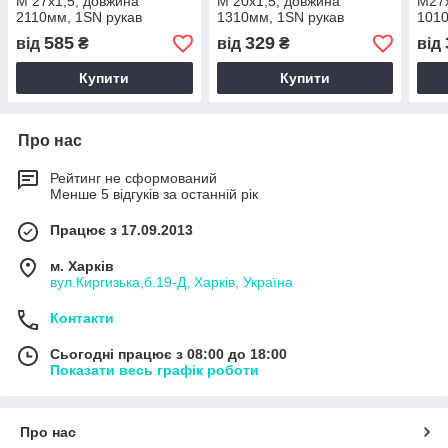
М 27х1,5, довжина
М 20х1,5, довжина
М27х
2110мм, 1SN рукав
1310мм, 1SN рукав
1010
високого тиску з кутом 90°
високого тиску з кутом 90°
висо
585
329
від
₴
від
₴
від
Купити
Купити
Про нас
Рейтинг не сформований
Менше 5 відгуків за останній рік
Працює з 17.09.2013
м. Харків
вул.Киргизька,б.19-Д, Харків, Україна
Контакти
Сьогодні працює з 08:00 до 18:00
Показати весь графік роботи
Про нас