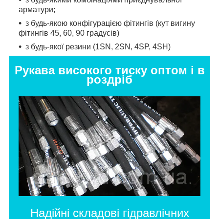
арматури;
з будь-якою конфігурацією фітингів (кут вигину
фітингів 45, 60, 90 градусів)
з будь-якої резини (1SN, 2SN, 4SP, 4SH)
Рукава високого тиску оптом і в
роздріб
Надійні складові гідравлічних